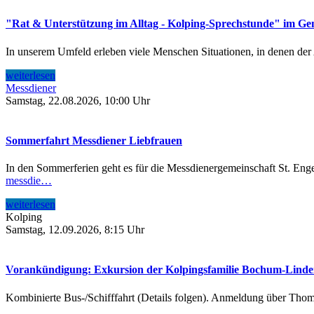
"Rat & Unterstützung im Alltag - Kolping-Sprechstunde" im G
In unserem Umfeld erleben viele Menschen Situationen, in denen der Al
weiterlesen
Messdiener
Samstag, 22.08.2026, 10:00 Uhr
Sommerfahrt Messdiener Liebfrauen
In den Sommerferien geht es für die Messdienergemeinschaft St. Eng
messdie…
weiterlesen
Kolping
Samstag, 12.09.2026, 8:15 Uhr
Vorankündigung: Exkursion der Kolpingsfamilie Bochum-Lin
Kombinierte Bus-/Schifffahrt (Details folgen). Anmeldung über Tho