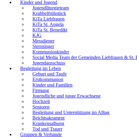
Kinder und Jugend
Jugendliturgieteam
Krabbelfrühstück
KiTa Liebfrauen
KiTa St. Angela
KiTa St. Benedikt
KJG
Messdiener
Sternsinger
Kommunionkinder
Social Media Team der Gemeinden Liebfrauen & St. 
Jugendausschuss
Begleitung im Leben
Geburt und Taufe
Erstkommunion
Kinder und Familien
Firmung
Jugendliche und junge Erwachsene
Hochzeit
Senioren
Begleitung und Unterstützung im Alltag
Beichtsakrament
Krankensalbung
Tod und Trauer
Gruppen & Verbände