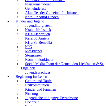
Pfarrgemeinderat
Gemeindefest
Aktuelles der Gemeinde Liebfrauen
Kath. Friedhof Linden
Kinder und Jugend
Jugendliturgieteam
Krabbelfrühstück
KiTa Liebfrauen
KiTa St. Angela
KiTa St. Benedikt
KJG
Messdiener
Sternsinger
Kommunionkinder
Social Media Team der Gemeinden Liebfrauen & St.
Engelbert
Jugendausschuss
Begleitung im Leben
Geburt und Taufe
Erstkommunion
Kinder und Familien
Firmung
Jugendliche und junge Erwachsene
Hochzeit