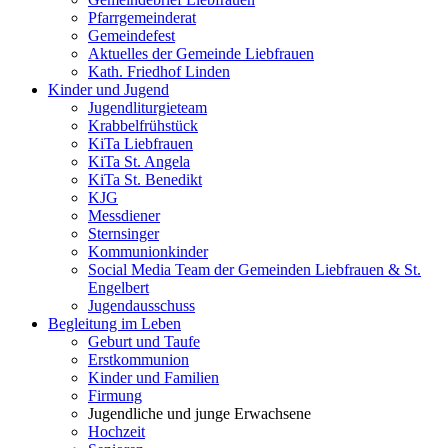
Pfarrgemeinderat
Gemeindefest
Aktuelles der Gemeinde Liebfrauen
Kath. Friedhof Linden
Kinder und Jugend
Jugendliturgieteam
Krabbelfrühstück
KiTa Liebfrauen
KiTa St. Angela
KiTa St. Benedikt
KJG
Messdiener
Sternsinger
Kommunionkinder
Social Media Team der Gemeinden Liebfrauen & St.
Engelbert
Jugendausschuss
Begleitung im Leben
Geburt und Taufe
Erstkommunion
Kinder und Familien
Firmung
Jugendliche und junge Erwachsene
Hochzeit