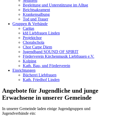
Senioren
Begleitung und Unterstützung im Alltag
Beichtsakrament
Krankensalbung
Tod und Trauer
Gruppen & Verbände
Caritas
kfd Liebfrauen Linden
Projektchor
Choralschola
Chor Carpe Diem
Jugendband SOUND OF SPIRIT
Förderverein Kirchenmusik Liebfrauen e.V.
Kolping
Kath. Bau- und Förderverein
Einrichtungen
Bücherei Liebfrauen
Kath. Friedhof Linden
Angebote für Jugendliche und junge
Erwachsene in unserer Gemeinde
In unserer Gemeinde laden einige Jugendgruppen und
Jugendverbände ein: